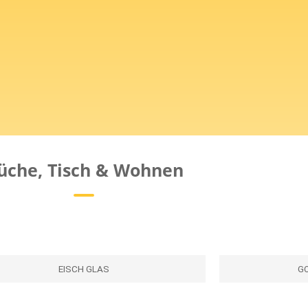
üche, Tisch & Wohnen
EISCH GLAS
G