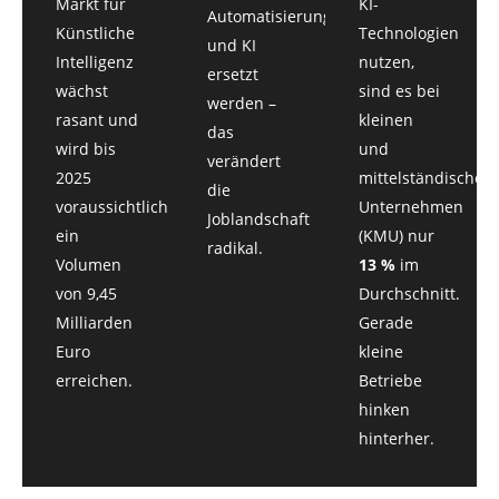
Markt für
KI-
Automatisierung
Künstliche
Technologien
und KI
Intelligenz
nutzen,
ersetzt
wächst
sind es bei
werden –
rasant und
kleinen
das
wird bis
und
verändert
2025
mittelständischen
die
voraussichtlich
Unternehmen
Joblandschaft
ein
(KMU) nur
radikal.
Volumen
13 %
im
von 9,45
Durchschnitt.
Milliarden
Gerade
Euro
kleine
erreichen.
Betriebe
hinken
hinterher.