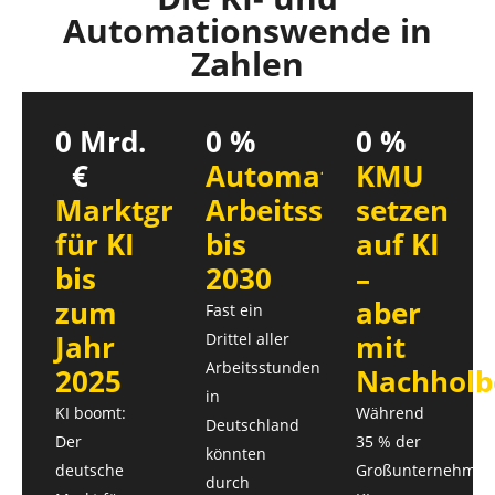
Automationswende in
Zahlen
0
 Mrd. 
0
 %
0
 %
€
Automatisierbare
KMU
Marktgröße
Arbeitsstunden
setzen
für KI
bis
auf KI
bis
2030
–
zum
aber
Fast ein
Jahr
mit
Drittel aller
Arbeitsstunden
2025
Nachholb
in
KI boomt:
Während
Deutschland
Der
35 % der
könnten
deutsche
Großunternehmen
durch