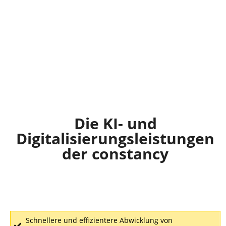
und
wettbewerbsf
Die KI- und
Digitalisierungsleistungen
der constancy
Schnellere und effizientere Abwicklung von